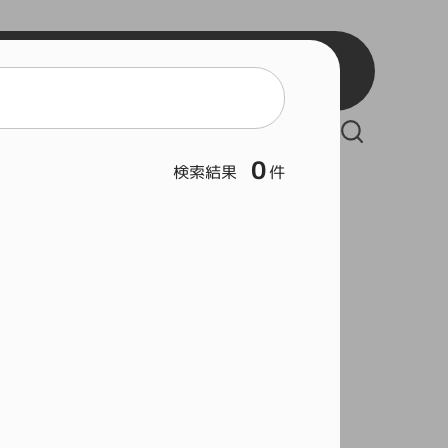
BB2
BB3
React
BSW
Vue
BSB
Serverless Framework
BSL
0
検索結果
件
Git
Hous
Rock